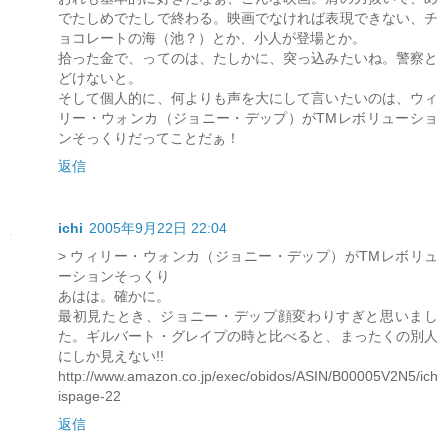
でたしめでたしで終わる。映画でなければ表現できない、チ
ョコレートの海（池？）とか、小人が登場とか。
拾った金で、ってのは、たしかに、突っ込みたいね。警察と
どけないと。
そして個人的に、何よりも声を大にして言いたいのは、ウィ
リー・ウォンカ（ジョニー・デップ）がTMレボリューショ
ンそっくりだってことだぁ！
返信
ichi
2005年9月22日 22:04
> ウィリー・ウォンカ（ジョニー・デップ）がTMレボリュ
ーションそっくり
あはは。確かに。
最初見たとき、ジョニー・デップ顔変わりすぎと思いまし
た。ギルバート・グレイプの時と比べると、まったくの別人
にしか見えない!!
http://www.amazon.co.jp/exec/obidos/ASIN/B00005V2N5/ich
ispage-22
返信