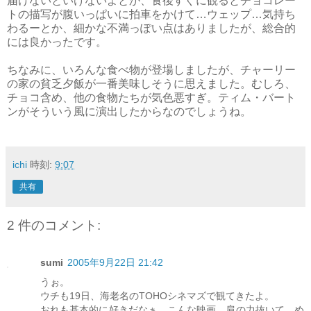
届けないといけないよとか、食後すぐに観るとチョコレー
トの描写が腹いっぱいに拍車をかけて…ウェップ…気持ち
わるーとか、細かな不満っぽい点はありましたが、総合的
には良かったです。
ちなみに、いろんな食べ物が登場しましたが、チャーリー
の家の貧乏夕飯が一番美味しそうに思えました。むしろ、
チョコ含め、他の食物たちが気色悪すぎ。ティム・バート
ンがそういう風に演出したからなのでしょうね。
ichi
時刻:
9:07
共有
2 件のコメント:
sumi
2005年9月22日 21:42
うぉ。
ウチも19日、海老名のTOHOシネマズで観てきたよ。
おれも基本的に好きだなぁ、こんな映画。肩の力抜いて、め