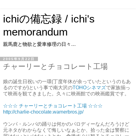
ichiの備忘録 / ichi's
memorandum
親馬鹿と物欲と愛車修理の日々…
2005年9月22日
チャーリーとチョコレート工場
娘の誕生日祝いの一環(丁度年休が余っていたというのもあ
るのですが)という事で南大沢の
TOHOシネマズ
で家族揃っ
て映画を観てきました。久々に映画館での映画鑑賞です。
☆☆☆ チャーリーとチョコレート工場 ☆☆☆
http://charlie-chocolate.warnerbros.jp/
ウンパ・ルンパの踊りは何かのパロディーなんだろうけど
元ネタがわからなくて悔しいなぁとか、拾った金は警察に