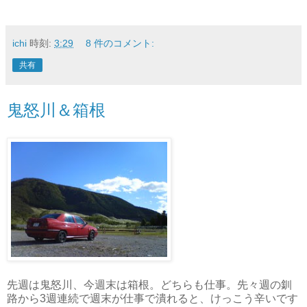
ichi
時刻:
3:29
8 件のコメント:
共有
鬼怒川＆箱根
先週は鬼怒川、今週末は箱根。どちらも仕事。先々週の釧
路から3週連続で週末が仕事で潰れると、けっこう辛いです