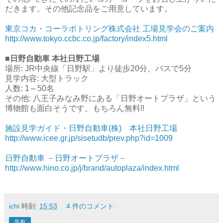
だきます。その他記念品をご用意しています。
東京コカ・コーラボトリング株式会社 工場見学会のご案内
http://www.tokyo.ccbc.co.jp/factory/index5.html
■日野自動車 本社日野工場
場所: JR中央線「日野駅」より徒歩20分、バスで5分
見学内容: 大型トラック
人数: 1～50名
その他: 八王子みなみ野にある「日野オートプラザ」という
博物館も面白そうです。もちろん無料!!
施設見学ガイド・日野自動車(株) 本社日野工場
http://www.icee.gr.jp/sisetudb/prev.php?id=1009
日野自動車 －日野オートプラザ－
http://www.hino.co.jp/j/brand/autoplaza/index.html
ichi
時刻:
15:53
4 件のコメント:
共有