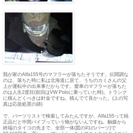
我が家のAlfa155号のマフラーが落ちたそうです。伝聞調な
のは、落ちた時に私は北海道に居て、うちのカミさんの父
上が運転中の出来事だからです。愛車のマフラーが落ちた
のは人生2度目(前回はVW Poloに乗っていた時)。トランク
に積んどくべきは針金ですね。積んでて良かった。(上の写
真は応急処置の跡)
で、パーツリストで検索してみたんですが、Alfa155って純
正品だと中間パイプっていう物がないんですね。触媒から
終端のタイコの先まで、全部一体(図の#1のパーツ)で