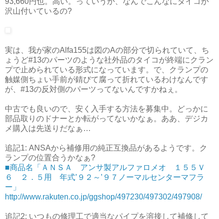
93,660円也。高い。っていうか、なんでこんなにタイコが
沢山付いているの?
実は、我が家のAlfa155は図のAの部分で切られていて、ち
ょうど#13のパーツのような社外品のタイコが終端にクラン
プで止められている形式になっています。で、クランプの
触媒側ちょい手前が錆びて腐って折れているわけなんです
が、#13の反対側のパーツってないんですかねぇ。
中古でも良いので、安く入手する方法を募集中。どっかに
部品取りのドナーとか転がってないかなぁ。ああ、デジカ
メ購入は先送りだなぁ…
追記1: ANSAから補修用の純正互換品があるようです。ク
ランプの位置合うかなぁ?
■商品名「ＡＮＳＡ アンサ製アルファロメオ １５５Ｖ
６ ２．５用 年式’９２～’９７ノーマルセンターマフラ
ー」
http://www.rakuten.co.jp/ggshop/497230/497302/497908/
追記2: いつもの修理工で適当なパイプを溶接して補修して