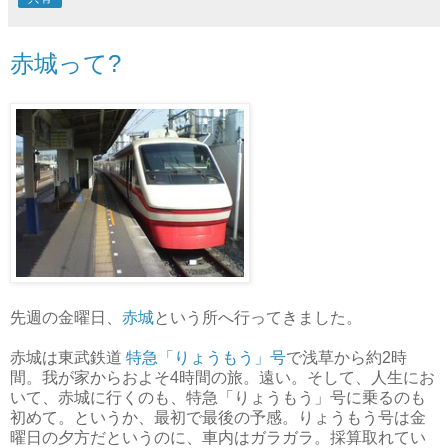
赤城って?
先週の金曜日、
赤城
という所へ行ってきました。
赤城は東武鉄道
特急「りょうもう」号
で浅草から約2時
間。我が家からおよそ4時間の旅。遠い。そして、人生にお
いて、赤城に行くのも、特急「りょうもう」号に乗るのも
初めて。というか、最初で最後の予感。りょうもう号は金
曜日の夕方だというのに、車内はガラガラ。採算取れてい