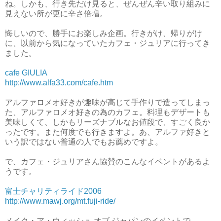
ね。しかも、行き先だけ見ると、ぜんぜん辛い取り組みに
見えない所が更に辛さ倍増。
悔しいので、勝手にお楽しみ企画。行きがけ、帰りがけ
に、以前から気になっていたカフェ・ジュリアに行ってき
ました。
cafe GIULIA
http://www.alfa33.com/cafe.htm
アルファロメオ好きが趣味が高じて手作りで造ってしまっ
た、アルファロメオ好きの為のカフェ。料理もデザートも
美味しくて、しかもリーズナブルなお値段で、すごく良か
ったです。また何度でも行きますよ。あ、アルファ好きと
いう訳ではない普通の人でもお薦めですよ。
で、カフェ・ジュリアさん協賛のこんなイベントがあるよ
うです。
富士チャリティライド2006
http://www.mawj.org/mt.fuji-ride/
メイク・ア・ウィッシュ オブ ジャパンのイベントで、