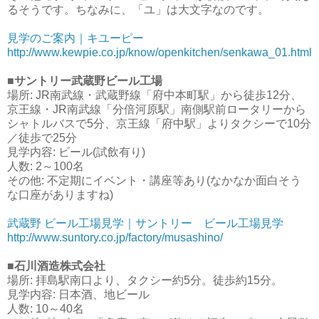
るそうです。ちなみに、「ユ」は大文字なのです。
見学のご案内｜キユーピー
http://www.kewpie.co.jp/know/openkitchen/senkawa_01.html
■サントリー武蔵野ビール工場
場所: JR南武線・武蔵野線「府中本町駅」から徒歩12分、
京王線・JR南武線「分倍河原駅」南側駅前ロータリーから
シャトルバスで5分、京王線「府中駅」よりタクシーで10分
／徒歩で25分
見学内容: ビール(試飲有り)
人数: 2～100名
その他: 不定期にイベント・講座等あり(なかなか面白そう
な口座がありますね)
武蔵野 ビール工場見学｜サントリー ビール工場見学
http://www.suntory.co.jp/factory/musashino/
■石川酒造株式会社
場所: 拝島駅南口より、タクシー約5分。徒歩約15分。
見学内容: 日本酒、地ビール
人数: 10～40名