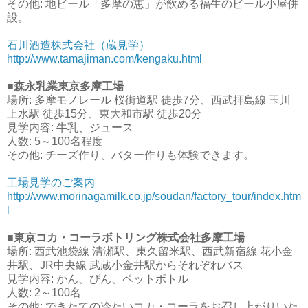
その他: 地ビール「多摩の恵」が飲める福生のビール小屋併
設。
石川酒造株式会社（蔵見学）
http://www.tamajiman.com/kengaku.html
■森永乳業東京多摩工場
場所: 多摩モノレール 桜街道駅 徒歩7分、西武拝島線 玉川
上水駅 徒歩15分、東大和市駅 徒歩20分
見学内容: 牛乳、ジュース
人数: 5～100名程度
その他: チーズ作り、バター作りも体験できます。
工場見学のご案内
http://www.morinagamilk.co.jp/soudan/factory_tour/index.htm
l
■東京コカ・コーラボトリング株式会社多摩工場
場所: 西武池袋線 清瀬駅、東久留米駅、西武新宿線 花小金
井駅、JR中央線 武蔵小金井駅からそれぞれバス
見学内容: かん、びん、ペットボトル
人数: 2～100名
その他: できたての冷たいコカ・コーラをお召し上がりいた