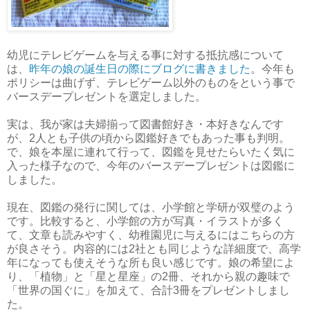
幼児にテレビゲームを与える事に対する抵抗感について
は、
昨年の娘の誕生日の際にブログに書きました
。今年も
ポリシーは曲げず、テレビゲーム以外のものをという事で
バースデープレゼントを選定しました。
実は、我が家は夫婦揃って図書館好き・本好きなんです
が、2人とも子供の頃から図鑑好きでもあった事も判明。
で、娘を本屋に連れて行って、図鑑を見せたらいたく気に
入った様子なので、今年のバースデープレゼントは図鑑に
しました。
現在、図鑑の発行に関しては、小学館と学研が双璧のよう
です。比較すると、小学館の方が写真・イラストが多く
て、文章も読みやすく、幼稚園児に与えるにはこちらの方
が良さそう。内容的には2社とも同じような詳細度で、高学
年になっても使えそうな所も良い感じです。娘の希望によ
り、「植物」と「星と星座」の2冊、それから親の趣味で
「世界の国ぐに」を加えて、合計3冊をプレゼントしまし
た。