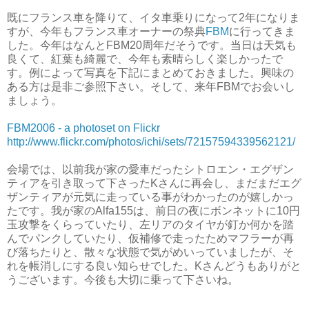
既にフランス車を降りて、イタ車乗りになって2年になりま
すが、今年もフランス車オーナーの祭典
FBM
に行ってきま
した。今年はなんとFBM20周年だそうです。当日は天気も
良くて、紅葉も綺麗で、今年も素晴らしく楽しかったで
す。例によって写真を下記にまとめておきました。興味の
ある方は是非ご参照下さい。そして、来年FBMでお会いし
ましょう。
FBM2006 - a photoset on Flickr
http://www.flickr.com/photos/ichi/sets/72157594339562121/
会場では、以前我が家の愛車だったシトロエン・エグザン
ティアを引き取って下さったKさんに再会し、まだまだエグ
ザンティアが元気に走っている事がわかったのが嬉しかっ
たです。我が家のAlfa155は、前日の夜にボンネットに10円
玉攻撃をくらっていたり、左リアのタイヤが釘か何かを踏
んでパンクしていたり、仮補修で走ったためマフラーが再
び落ちたりと、散々な状態で気がめいっていましたが、そ
れを帳消しにする良い知らせでした。Kさんどうもありがと
うございます。今後も大切に乗って下さいね。