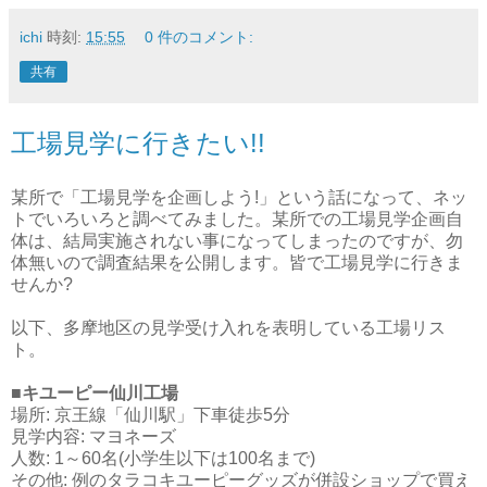
ichi
時刻:
15:55
0 件のコメント:
共有
工場見学に行きたい!!
某所で「工場見学を企画しよう!」という話になって、ネッ
トでいろいろと調べてみました。某所での工場見学企画自
体は、結局実施されない事になってしまったのですが、勿
体無いので調査結果を公開します。皆で工場見学に行きま
せんか?
以下、多摩地区の見学受け入れを表明している工場リス
ト。
■キユーピー仙川工場
場所: 京王線「仙川駅」下車徒歩5分
見学内容: マヨネーズ
人数: 1～60名(小学生以下は100名まで)
その他: 例のタラコキユーピーグッズが併設ショップで買え