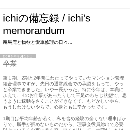
ichiの備忘録 / ichi's
memorandum
親馬鹿と物欲と愛車修理の日々…
2006年5月15日
卒業
第１期、2期と2年間にわたってやっていたマンション管理
組合理事ですが、先日の通常総会での承認をもって、やっ
と卒業できました。いやー長かった。特に今年は、本職に
加えて、Kのお仕事があったりして三足のわらじ状態で、思
うように稼動をさくことができなくて、もどかしいやら、
もうしわけないやらで、心身ともに辛かったです。
1期目は平均年齢が若く、私を含め経験の全くない理事ばか
りで、勝手が掴めないものだから、理事会役員総出で必要