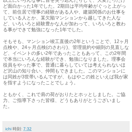
以上にいろんな事に首を突っ込んだりして、大変だったけ
ど面白かった1年でした。2期目は平均年齢がぐっと上がっ
て、前住居で理事の経験がある人や、建築関係のお仕事を
している人とか、某欠陥マンションから越してきた人な
ど、いろいろと経験豊かな人が加わって、いろいろと教わ
る事ができて勉強になった1年でした。
そもそも、マンション竣工直後の2年ということで、12ヶ月
点検や、24ヶ月点検(のさわり)、管理規約や細則の見直しな
ど、イベントの多い2年であったこともあって、この2年間
で本当にいろんな経験ができ、勉強になりました。理事会
役員をやった事で、普通に暮らしていては考えられないほ
ど沢山の知り合い、仲間もできました。このマンションに
は同姓が3世帯いるんですが、もはやこの姓といえば我が家
を指すようになったことでしょう。
ともかく、これで肩の荷がおりたとホッとしました。ご協
力、ご指導下さった皆様、どうもありがとうございまし
た。
ichi
時刻:
7:32