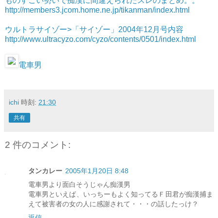
ものすごい勢いで痴漢に間違えられたスレのまとめ。。
http://members3.jcom.home.ne.jp/tikanman/index.html
ウルトラサイゾー>「サイゾー」2004年12月号内容
http://www.ultracyzo.com/cyzo/contents/0501/index.html
電車男
ichi
時刻:
21:30
共有
2 件のコメント:
タンカレー
2005年1月20日 8:48
電車男より面白そうじゃん痴漢男
電車男といえば、いっちーもよく知ってるＦ田君が痴漢捕ま
えて被害者の女の人に感謝されて・・・の話したっけ？
返信