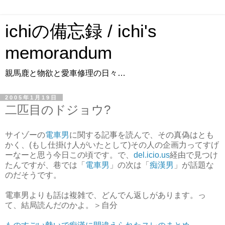
ichiの備忘録 / ichi's
memorandum
親馬鹿と物欲と愛車修理の日々…
2005年1月19日
二匹目のドジョウ?
サイゾーの
電車男
に関する記事を読んで、その真偽はとも
かく、(もし仕掛け人がいたとして)その人の企画力ってすげ
ーなーと思う今日この頃です。で、
del.icio.us
経由で見つけ
たんですが、巷では「
電車男
」の次は「
痴漢男
」が話題な
のだそうです。
電車男よりも話は複雑で、どんでん返しがあります。っ
て、結局読んだのかよ。＞自分