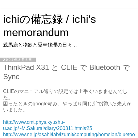
ichiの備忘録 / ichi's
memorandum
親馬鹿と物欲と愛車修理の日々…
2004年3月5日
ThinkPad X31 と CLIE で Bluetooth で
Sync
CLIEのマニュアル通りの設定では上手くいきませんでし
た。
困ったときのgoogle頼み。やっぱり同じ所で躓いた先人が
いました。
http://www.cmt.phys.kyushu-
u.ac.jp/~M.Sakurai/diary/200311.html#25
http://www.ne.jp/asahi/lab/izumit/computing/homelan/bluetoo