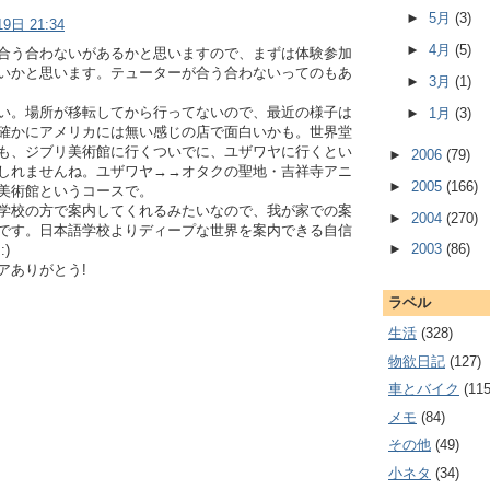
►
5月
(3)
9日 21:34
►
4月
(5)
合う合わないがあるかと思いますので、まずは体験参加
いかと思います。テューターが合う合わないってのもあ
►
3月
(1)
い。場所が移転してから行ってないので、最近の様子は
►
1月
(3)
確かにアメリカには無い感じの店で面白いかも。世界堂
も、ジブリ美術館に行くついでに、ユザワヤに行くとい
►
2006
(79)
しれませんね。ユザワヤ→→オタクの聖地・吉祥寺アニ
►
2005
(166)
美術館というコースで。
学校の方で案内してくれるみたいなので、我が家での案
►
2004
(270)
です。日本語学校よりディープな世界を案内できる自信
►
2003
(86)
)
アありがとう!
ラベル
生活
(328)
物欲日記
(127)
車とバイク
(115
メモ
(84)
その他
(49)
小ネタ
(34)