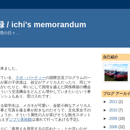
/ ichi's memorandum
理の日々…
自己紹介
が来ました。
している、
ラボ・パーティー
の国際交流プログラムの一
我が家の子供達は、叔父がアメリカ人だったり、同じマ
達がいたりと、幸いにして国境を越えた関係構築の機会
こういう交流機会をどんどん増やしていきたいという事
ブログ アーカ
プッシュもあり、受け入れです。
►
2011
(2)
する留学生は、メガネが可愛い、金髪小柄なアメリカ人
く事と写真を撮る事が好きなのだそうで、文化系女子の
►
2010
(7)
しょうか。そういう属性の人が喜びそうな観光スポット
►
2009
(18)
あえず
ジブリ美術館
は連れて行ってあげる予定)。
►
2008
(32)
上りに「着替えを用意するの忘れた～」とか言いなが