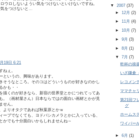
ウロウロしないようい気をつけないといけないですね。
▼
2007
(37)
で気をつけないと…
►
12月
(2)
►
11月
(4)
►
10月
(7)
►
9月
(3)
►
8月
(1)
▼
7月
(7)
月19日 6:21
乾杯の挨
すねぇ。
いざ鎌倉
ーというの、興味があります。
きそうなところ。そのコはどういうものが好きなのかし
レコメン
るかも・・
ママチャ
を描くのが好きなら、新宿の世界堂とかにつれてってあ
も。（画材屋さん）日本ならではの面白い画材とかが見
第21回
ません。
グ
、よりオタクであれば秋葉原とかｗ
ホームス
ィープでなくても、ヨドバシカメラとかに入っている、
とかでも十分面白いかもしれませんね～
ワイパー
►
6月
(1)