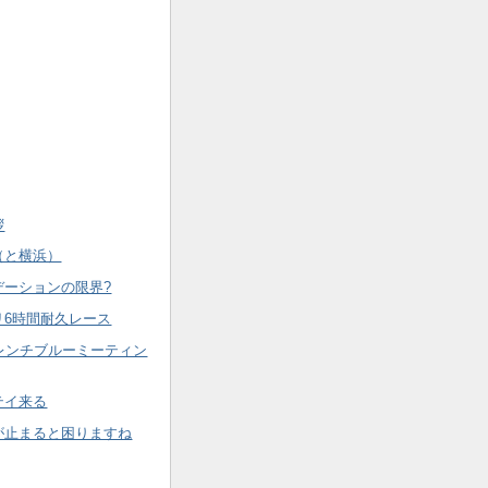
拶
（と横浜）
デーションの限界?
リ6時間耐久レース
フレンチブルーミーティン
テイ来る
が止まると困りますね