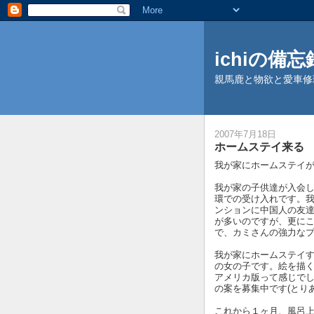
ichiの備忘録 
親馬鹿と物欲と愛車修
2007年7月18日
ホームステイ来る
我が家にホームステイ
我が家の子供達が入会
環での受け入れです。
ンションに中国人の友
が多いのですが、更に
で、カミさんの強力な
我が家にホームステイ
の女の子です。絵を描
アメリカ版って感じで
の案を募集中です(とり
これから１ヶ月、風呂