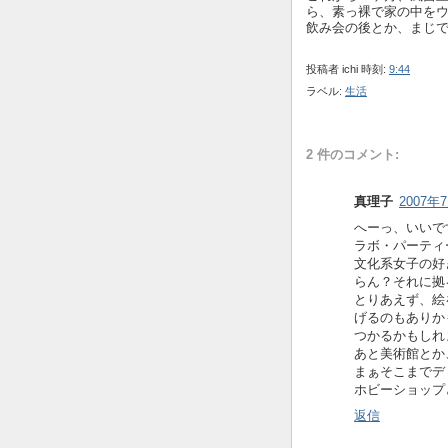
ら、素っ裸で家の中を
飲み会の後とか、まじ
投稿者
ichi
時刻:
9:44
ラベル:
生活
2 件のコメント:
真理子
2007年7
へーっ、いいで
ラボ・パーティ
文化系女子の好
らん？それに拠
とりあえず、絵
げるのもありか
つかるかもしれ
あと美術館とか
まぁそこまでデ
ホビーショップ
返信