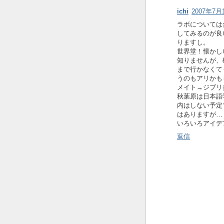
ichi
2007年7月1
ラボについては
してみるのが良
りますし。
世界堂！懐かし
知りませんが、
まで行かなくて
うのもアリかも
メイト→ジブリ
秋葉原は日本語
内はしない予定
はありますが… :
いろいろアイデ
返信