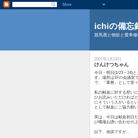
ichiの備忘録 
親馬鹿と物欲と愛車修
2007年1月24日
けんけつちゃん
今日・明日(1/23～2
す。場所は1Fの会議室
で、「業務」として堂
私の献血に対する想い
ひお読みいただければ
にそういう人がいると
として献血にご協力願
実は、今日は献血初日
ひ職場お誘い合わせの
以下、余談ですが…