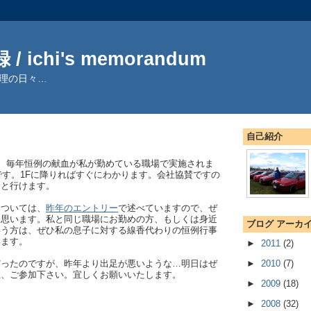
/ ichi's memorandum
理の日々…
自己紹介
4)と、毎年恒例の献血が私が勤めている職場で実施されま
です。1Fに降りればすぐにわかります。会社協賛ですの
々と行けます。
については、
昨年のエントリー
で述べていますので、ぜ
と思います。私と同じ職場にお勤めの方、もしくは身近
ブログ アーカ
いう方は、ぜひ私の息子に対する線香代わりの恒例行事
います。
►
2011
(2)
だったのですが、昨年より出足が悪いような…明日はぜ
►
2010
(7)
上、ご参加下さい。宜しくお願いいたします。
►
2009
(18)
►
2008
(32)