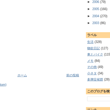
►
2006
(79)
►
2005
(166)
►
2004
(270)
►
2003
(86)
ラベル
生活
(328)
物欲日記
(127)
車とバイク
(115
メモ
(84)
その他
(49)
小ネタ
(34)
ホーム
前の投稿
多脾症候群
(28)
om)
このブログを検
リンク