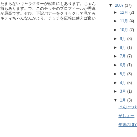
はたまらないキャラクターが献血にもあります。ちゃん
▼
2007
(37)
名前もあります。で、このチッチのプロフィールが秀逸
►
12月
(2)
んか最高です。ぜひ、下記バナーをクリックして見てみ
、キティちゃんなんかより、チッチを広報に使えば良い
►
11月
(4)
►
10月
(7)
►
9月
(3)
►
8月
(1)
►
7月
(7)
►
6月
(1)
►
5月
(3)
►
4月
(5)
►
3月
(1)
▼
1月
(3)
けんけつ
がしょー
年末のDI